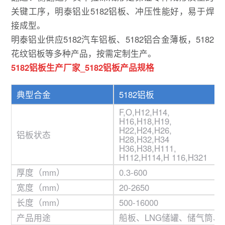
关键工序，明泰铝业5182铝板、冲压性能好，易于焊
接成型。
明泰铝业供应5182汽车铝板、5182铝合金薄板，5182
花纹铝板等多种产品，按需定制生产。
5182铝板生产厂家_
5182铝板产品规格
典型合金
5182铝板
F,O,H12,H14,
H16,H18,H19,
H22,H24,H26,
铝板状态
H28,H32,H34
H36,H38,H111,
H112,H114,H 116,H321
厚度（mm）
0.3-600
宽度（mm）
20-2650
长度（mm）
500-16000
产品用途
船板、LNG储罐、储气筒、