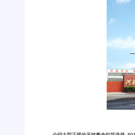
介绍大型正规的
无皱餐盒铝箔选择_801