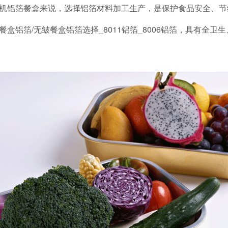
机铝箔餐盒来说，选择铝箔材料加工生产，是保护食品安全、节
盒铝箔/无皱餐盒铝箔选择_8011铝箔_8006铝箔，具有全