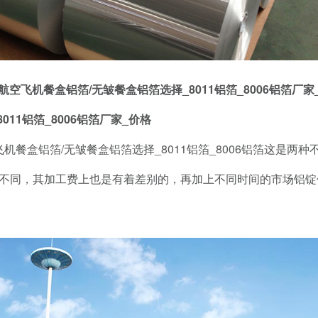
航空飞机餐盒铝箔/无皱餐盒铝箔选择_8011铝箔_8006铝箔厂家
11铝箔_8006铝箔厂家_价格
飞机餐盒铝箔/无皱餐盒铝箔选择_8011铝箔_8006铝箔这是
不同，其加工费上也是有着差别的，再加上不同时间的市场铝锭