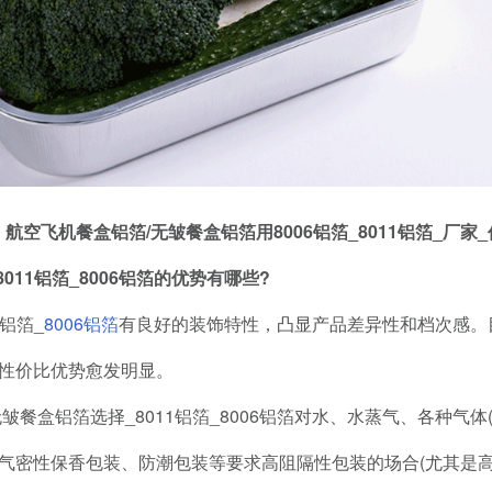
航空飞机餐盒铝箔/无皱餐盒铝箔用8006铝箔_8011铝箔_厂家
11铝箔_8006铝箔的优势有哪些?
铝箔_
8006铝箔
有良好的装饰特性，凸显产品差异性和档次感。
性价比优势愈发明显。
皱餐盒铝箔选择_8011铝箔_8006铝箔对水、水蒸气、各种气
气密性保香包装、防潮包装等要求高阻隔性包装的场合(尤其是高