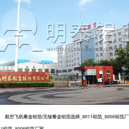
航空飞机餐盒铝箔/无皱餐盒铝箔选择_8011铝箔_8006铝箔
1铝箔_8006铝箔厂家