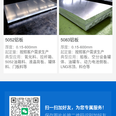
5052铝板
5083铝板
厚度：
0.15-600mm
厚度：
0.15-600mm
起定量：
按照客户需求生产
起定量：
按照客户需求生产
典型应用：
氧化料、拉杆箱、
典型应用：
船板、空分设备罐
5052油箱料、液晶背板、罐体
体、油罐车、动力电池侧板、
料、门板料等
LNG吊顶、料仓等
扫一扫加好友，为您专属服务！
保存图片长按二维码识别加好友