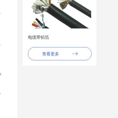
产
电缆带铝箔
外
查看更多
少
需