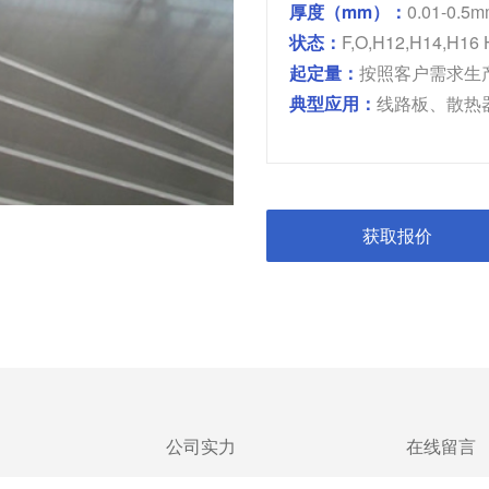
厚度（mm）：
0.01-0.5
状态：
F,O,H12,H14,H16
起定量：
按照客户需求生
典型应用：
线路板、散热
获取报价
公司实力
在线留言