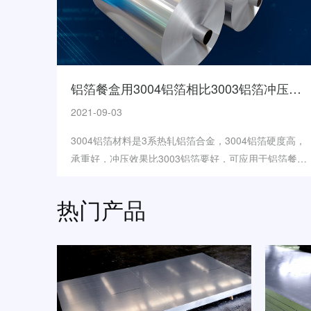
铝箔餐盒用3004铝箔相比3003铝箔冲压拉伸性能高
2021-09-03
3004铝箔材料是3系热轧铝箔合金，3004铝箔硬度高，
承重好，冲压效果比3003铝箔要好，可应用于铝箔餐
盒、食品包装等，咨询3004铝箔厂家:185-3096-
3312...
热门产品