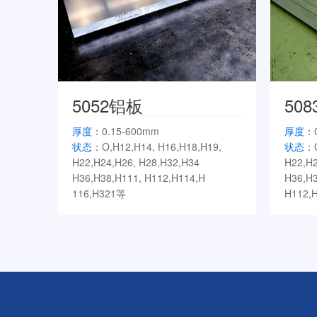
5052铝板
50
厚度：
0.15-600mm
厚度：
状态：
O,H12,H14, H16,H18,H19,
状态：
H22,H24,H26, H28,H32,H34
H22,H2
H36,H38,H111, H112,H114,H
H36,H3
116,H321等
H112,H
起定量：
按照客户需求生产
起定量
典型应用：
氧化料、拉杆箱、5052油
典型应
箱料、液晶背板、罐体料、门板料等
车、动