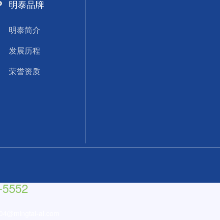
明泰品牌
明泰简介
发展历程
荣誉资质
-5552
e04@mingtai-al.com