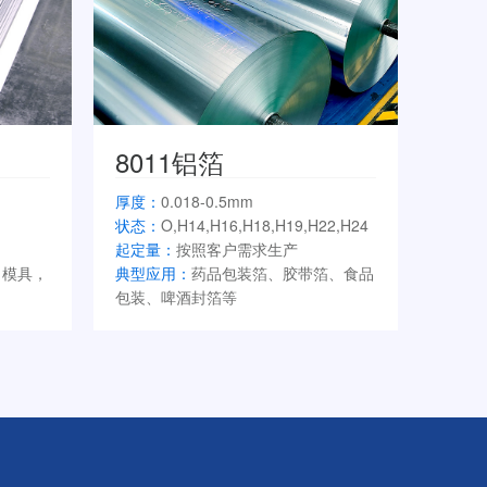
8011铝箔
厚度：
0.018-0.5mm
状态：
O,H14,H16,H18,H19,H22,H24
起定量：
按照客户需求生产
，模具，
典型应用：
药品包装箔、胶带箔、食品
包装、啤酒封箔等