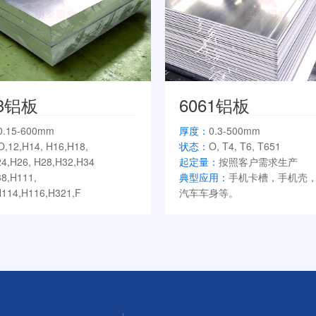
83铝板
6061铝板
0.15-600mm
厚度：
0.3-500mm
O,12,H14, H16,H18,
状态：
O, T4, T6, T651
4,H26, H28,H32,H34
起定量：
按照客户需求生产
8,H111,
典型应用：
手机卡槽，手机壳
114,H116,H321,F
汽车车身等。
：
按照客户需求生产
用：
船板、空分设备罐体、油罐
力电池侧板、LNG吊顶、料仓等