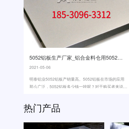
5052铝板生产厂家_铝合金料仓用5052铝板多少钱一吨呢？
2021-05-06
明泰铝业5052铝板产销量高。5052铝板在市场的应用
那么广泛，5052铝板多少钱一吨呢？对于购买者来说，
对铝合金5052价格是比较关注的。明泰就5052铝合金
价格这一问...
热门产品