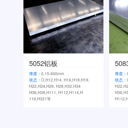
5052铝板
50
厚度：
0.15-600mm
厚度：
状态：
O,H12,H14, H16,H18,H19,
状态：
H22,H24,H26, H28,H32,H34
H22,H2
H36,H38,H111, H112,H114,H
H36,H3
116,H321等
H112,H
起定量：
按照客户需求生产
起定量
典型应用：
氧化料、拉杆箱、5052油
典型应
箱料、液晶背板、罐体料、门板料等
车、动