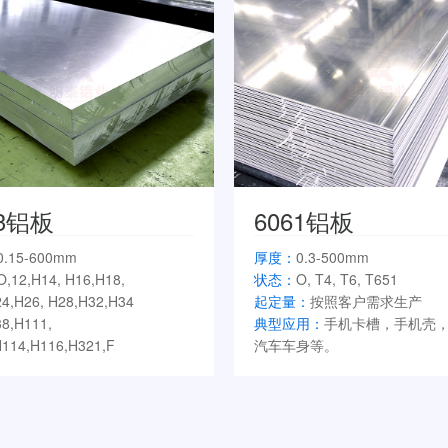
83铝板
6061铝板
0.15-600mm
厚度：
0.3-500mm
O,12,H14, H16,H18,
状态：
O, T4, T6, T651
4,H26, H28,H32,H34
起定量：
按照客户需求生产
8,H111,
典型应用：
手机卡槽，手机壳
114,H116,H321,F
汽车车身等。
：
按照客户需求生产
用：
船板、空分设备罐体、油罐
力电池侧板、LNG吊顶、料仓等