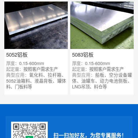
5052铝板
5083铝板
厚度：
0.15-600mm
厚度：
0.15-600mm
起定量：
按照客户需求生产
起定量：
按照客户需求生产
典型应用：
氧化料、拉杆箱、
典型应用：
船板、空分设备罐
5052油箱料、液晶背板、罐体
体、油罐车、动力电池侧板、
料、门板料等
LNG吊顶、料仓等
扫一扫加好友，为您专属服务！