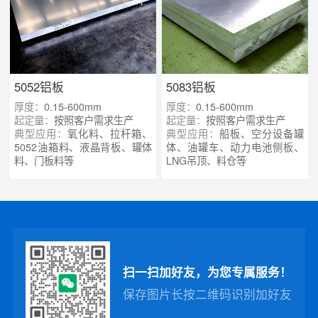
5052铝板
5083铝板
厚度：
0.15-600mm
厚度：
0.15-600mm
起定量：
按照客户需求生产
起定量：
按照客户需求生产
典型应用：
氧化料、拉杆箱、
典型应用：
船板、空分设备罐
5052油箱料、液晶背板、罐体
体、油罐车、动力电池侧板、
料、门板料等
LNG吊顶、料仓等
扫一扫加好友，为您专属服务！
保存图片长按二维码识别加好友