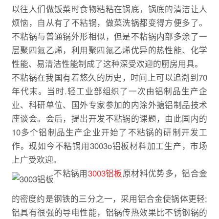
以往人们做饭菜时食物粘粘在锅底，锅底的清洁让人
烦恼，自从有了不粘锅，做菜洗锅都变得方便多了。
不粘锅与普通锅外形相似，但是不粘锅内部多涂了一
层聚四氟乙烯，利用聚四氟乙烯优异的热性能、化学
性能、易清洁性能制成了这种深受欢迎的厨房用具。
不粘锅在我国有着悠久的历史，时间上可以追溯到70
年代末。当时.轻工业部组织了一次由铝制品生产企
业、科研单位、国外专家参加的内涂外搪铝制品技术
座谈会。会后，提出开发不粘锅的课题，由此国内的
10多个铝制品生产企业开始了不粘锅的研制开发工
作。现如今不粘锅用3003o铝板材料加工生产，市场
上广受欢迎。
不粘锅用
3003铝板
原材料优势多，铝合金
的密度约是钢铁的三分之一，采用铝合金使锅体更轻;
铝具有很强的导电性能，铝锅传热效果比不锈钢锅的