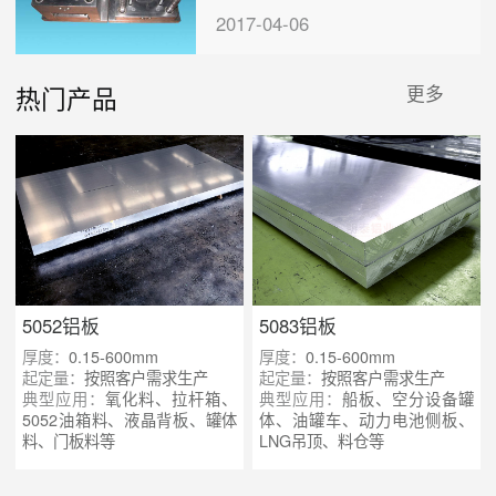
多少钱一吨？
2017-04-06
热门产品
更多
5052铝板
5083铝板
厚度：
0.15-600mm
厚度：
0.15-600mm
起定量：
按照客户需求生产
起定量：
按照客户需求生产
典型应用：
氧化料、拉杆箱、
典型应用：
船板、空分设备罐
5052油箱料、液晶背板、罐体
体、油罐车、动力电池侧板、
料、门板料等
LNG吊顶、料仓等