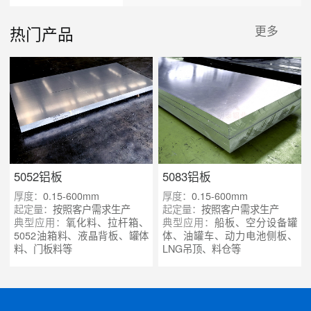
热门产品
更多
5052铝板
5083铝板
厚度：
0.15-600mm
厚度：
0.15-600mm
起定量：
按照客户需求生产
起定量：
按照客户需求生产
典型应用：
氧化料、拉杆箱、
典型应用：
船板、空分设备罐
5052油箱料、液晶背板、罐体
体、油罐车、动力电池侧板、
料、门板料等
LNG吊顶、料仓等