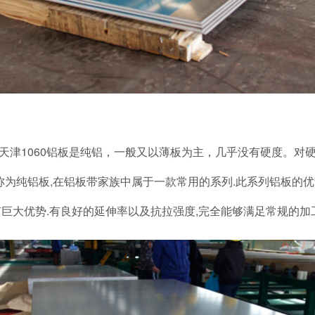
天津
1060
铝板是纯铝，一般又以薄板为主，几乎没有硬度。对
称为纯铝板
,
在铝板带家族中属于一款常用的系列
.
此系列铝板的优
有巨大优势
.
有良好的延伸率以及抗拉强度
,
完全能够满足常规的加