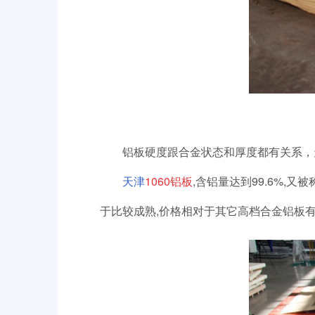
铝板硬度跟合金状态和厚度都有关系，
天津
1060
铝板
,
含铝量达到
99.6%,
又被
于比较成熟
,
价格相对于其它高档合金铝板