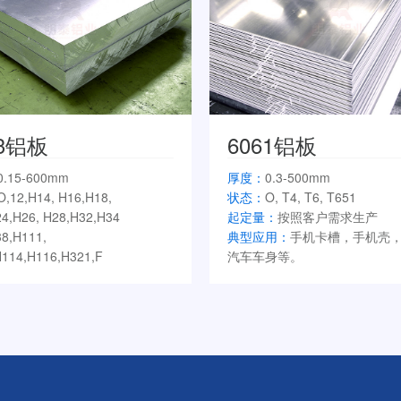
83铝板
6061铝板
0.15-600mm
厚度：
0.3-500mm
O,12,H14, H16,H18,
状态：
O, T4, T6, T651
4,H26, H28,H32,H34
起定量：
按照客户需求生产
8,H111,
典型应用：
手机卡槽，手机壳
114,H116,H321,F
汽车车身等。
：
按照客户需求生产
用：
船板、空分设备罐体、油罐
力电池侧板、LNG吊顶、料仓等