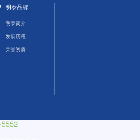
明泰品牌
明泰简介
发展历程
荣誉资质
-5552
e04@mingtai-al.com