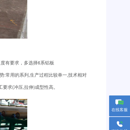
硬度有要求，多选择
6
系铝板
势
:
常用的系列
,
生产过程比较单一
,
技术相对
工要求
(
冲压
,
拉伸
)
成型性高。
在线客服