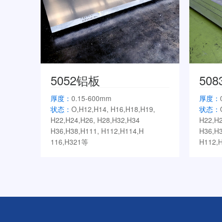
5052铝板
50
厚度：
0.15-600mm
厚度：
状态：
O,H12,H14, H16,H18,H19,
状态：
H22,H24,H26, H28,H32,H34
H22,H2
H36,H38,H111, H112,H114,H
H36,H3
116,H321等
H112,H
起定量：
按照客户需求生产
起定量
典型应用：
氧化料、拉杆箱、5052油
典型应
箱料、液晶背板、罐体料、门板料等
车、动