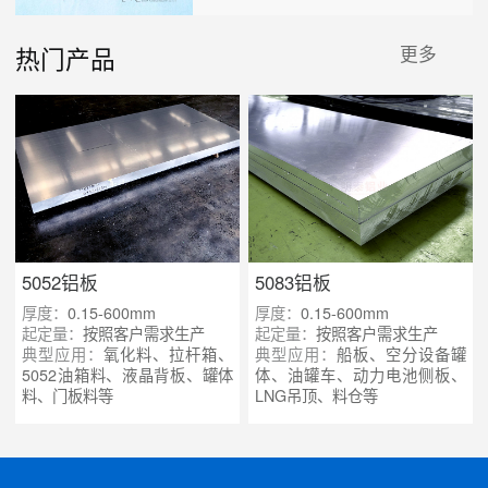
热门产品
更多
5052铝板
5083铝板
厚度：
0.15-600mm
厚度：
0.15-600mm
起定量：
按照客户需求生产
起定量：
按照客户需求生产
典型应用：
氧化料、拉杆箱、
典型应用：
船板、空分设备罐
5052油箱料、液晶背板、罐体
体、油罐车、动力电池侧板、
料、门板料等
LNG吊顶、料仓等