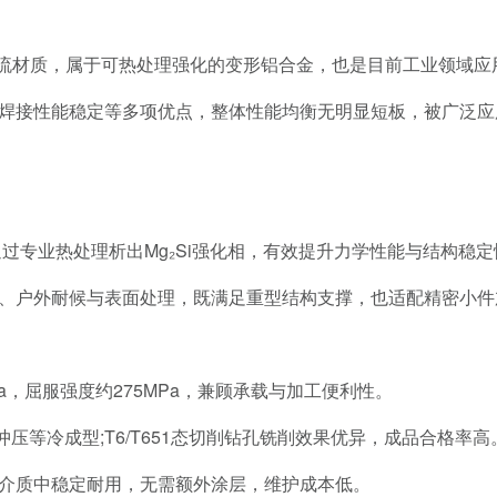
的主流材质，属于可热处理强化的变形铝合金，也是目前工业领域
焊接性能稳定等多项优点，整体性能均衡无明显短板，被广泛应
通过专业热处理析出Mg₂Si强化相，有效提升力学性能与结构稳定
、户外耐候与表面处理，既满足重型结构支撑，也适配精密小件加
Pa，屈服强度约275MPa，兼顾承载与加工便利性。
压等冷成型;T6/T651态切削钻孔铣削效果优异，成品合格率高
介质中稳定耐用，无需额外涂层，维护成本低。