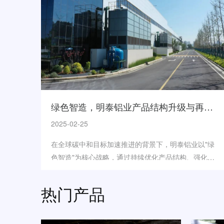
绿色智造，明泰铝业产品结构升级与再生铝战略深化之路
2025-02-25
在全球碳中和目标加速推进的背景下，明泰铝业以"绿
色智造"为核心战略，通过持续优化产品结构、强化再
生铝产业布局，在2024年实现产销规模与质量效益双提
升。全年...
热门产品