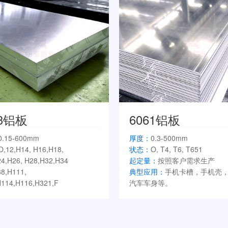
83铝板
6061铝板
0.15-600mm
厚度：
0.3-500mm
O,12,H14, H16,H18,
状态：
O, T4, T6, T651
4,H26, H28,H32,H34
起定量：
按照客户需求生产
8,H111,
典型应用：
手机卡槽，手机壳
114,H116,H321,F
汽车车身等。
：
按照客户需求生产
用：
船板、空分设备罐体、油罐
力电池侧板、LNG吊顶、料仓等