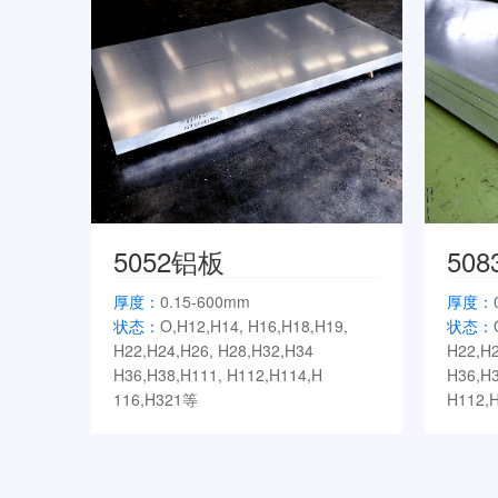
5052铝板
50
厚度：
0.15-600mm
厚度：
状态：
O,H12,H14, H16,H18,H19,
状态：
H22,H24,H26, H28,H32,H34
H22,H2
H36,H38,H111, H112,H114,H
H36,H3
116,H321等
H112,H
起定量：
按照客户需求生产
起定量
典型应用：
氧化料、拉杆箱、5052油
典型应
箱料、液晶背板、罐体料、门板料等
车、动