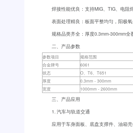
焊接性能优良：支持MIG、TIG、电
表面处理精良：板面平整均匀，阳极氧
规格品类齐全：厚度0.3mm-300m
二、产品参数
参数项目
规格范围
合金牌号
6061
状态
O、T6、T651
厚度
0.3mm - 300mm
宽度
1000mm - 2600mm
三、产品应用
1. 汽车与轨道交通
应用于车身面板、底盘支撑件、油箱壳