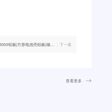
3003铝板|方形电池壳铝板|储能系统铝板|河南明泰铝业股份有限公司
：下一条
查看更多