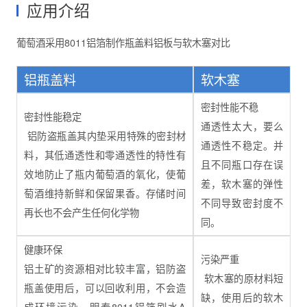
应用介绍
葡萄酒采用8011铝箔制作瓶盖料铝板与软木塞对比
铝瓶盖料
软木塞
密封性能不稳
密封性能稳定
通透性太大，要么
铝防盗瓶盖其内垫采用特殊的密封材
通透性不稳定。并
料，其低通透性和零通透性的特性有
且不同瓶口存在误
效地防止了瓶内葡萄酒的氧化，使葡
差，软木塞的弹性
萄酒维持新鲜和保留果香。存储时间
不同导致密封度不
再长也不会产生任何化学物
同。
健康环保
污染严重
铝土矿的资源相对比较丰富，铝防盗
软木塞的原材料短
瓶盖使用后，可以回收利用，不会造
缺，使用后的软木
成环境污染。明泰8011铝箔刷水A