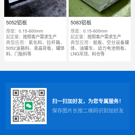
5052铝板
5083铝板
厚度：
0.15-600mm
厚度：
0.15-600mm
起定量：
按照客户需求生产
起定量：
按照客户需求生产
典型应用：
氧化料、拉杆箱、
典型应用：
船板、空分设备罐
5052油箱料、液晶背板、罐体
体、油罐车、动力电池侧板、
料、门板料等
LNG吊顶、料仓等
扫一扫加好友，为您专属服务！
保存图片长按二维码识别加好友